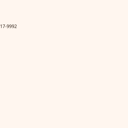
7-9992
）