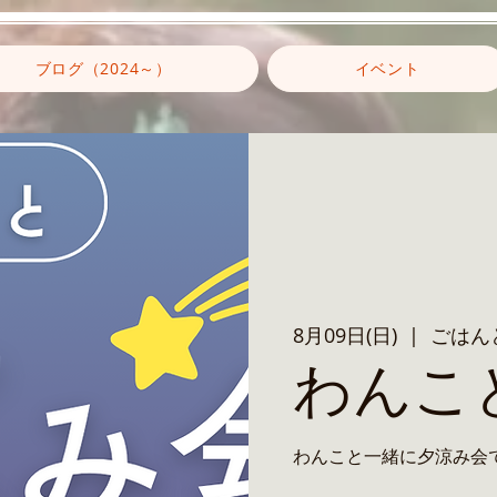
ブログ（2024～）
イベント
8月09日(日)
  |  
ごはんと
わんこ
わんこと一緒に夕涼み会