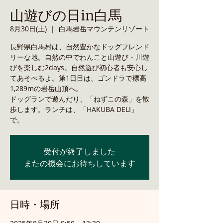
山遊びの日in白馬
8月30日(土)
  |  
白馬岩岳マウンテンリゾート
長野県白馬村は、自然豊かなドッグフレンド
リーな地。自然の中でわんこと山遊び・川遊
びを楽しむ2days。自然遊び初心者も安心し
てあそべるよ。第1日目は、ゴンドラで標高
1,289mの岩岳山頂へ。
ドッグランで遊んだり、「ねずこの森」を散
歩します。ランチは、「HAKUBA DELI」
受付が終了しました
またの機会にお待ちしています
日時・場所