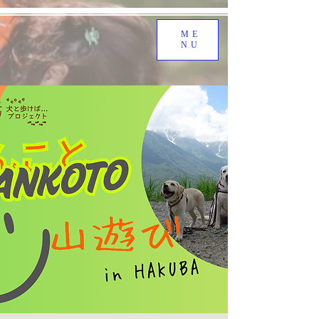
ME
NU